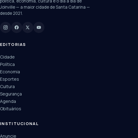
política, economia, cultura e o dia a dia de
Joinville — a maior cidade de Santa Catarina —
desde 2021.
Digite para buscar
Manchetes, colunistas e editorias do JN
EDITORIAS
Cidade
Política
Economia
Esportes
Cultura
Segurança
Agenda
Obituários
INSTITUCIONAL
Anuncie