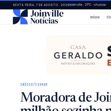
Joinville · 21°C · chuvoso
SEXTA-FEIRA, 7 DE AGOSTO · 2026
Início
Ci
INÍCIO
/
CIDADE
Moradora de Joi