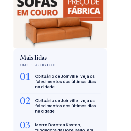
Mais lidas
HOJE · JOINVILLE
01
Obituário de Joinville: veja os
falecimentos dos últimos dias
na cidade
02
Obituário de Joinville: veja os
falecimentos dos últimos dias
na cidade
03
Morre Dorotea Kasten,
fundadora da Doce Beijo, em