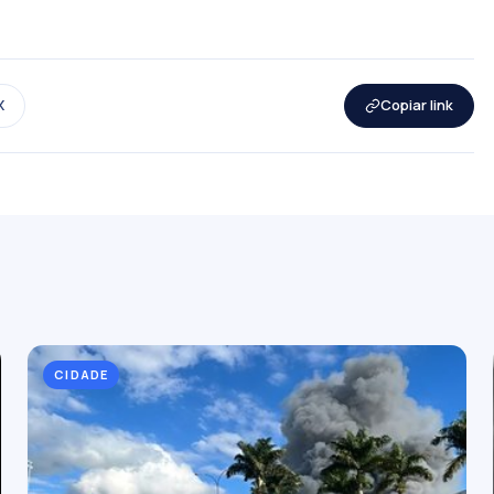
X
Copiar link
CIDADE