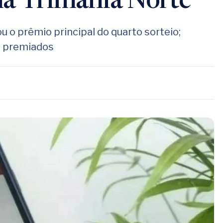
na Trimania Norte
ou o prêmio principal do quarto sorteio;
m premiados