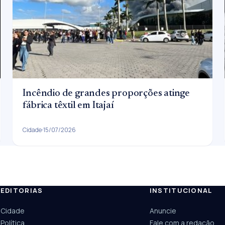
Incêndio de grandes proporções atinge
fábrica têxtil em Itajaí
Cidade
15/07/2026
EDITORIAS
INSTITUCIONAL
ESC
Cidade
Anuncie
Câmara
UPA Sul
Política
Fale com a redação