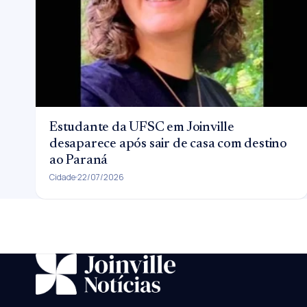
Estudante da UFSC em Joinville
desaparece após sair de casa com destino
ao Paraná
Cidade
22/07/2026
SUGESTÕES:
JEC
Contorno viário
Festival de Dança