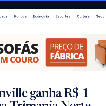
dade
Política
Economia
Esportes
Cultura
Segu
nville ganha R$ 1