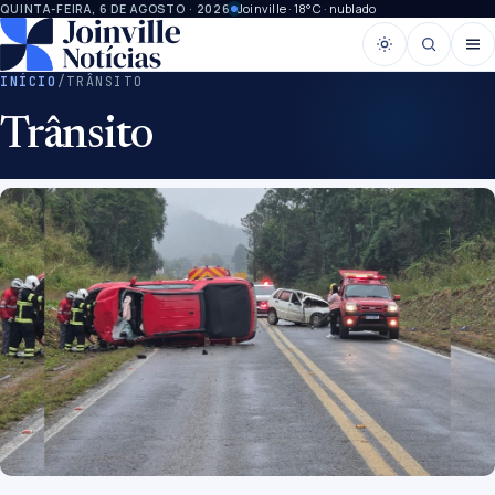
Joinville · 18°C · nublado
QUINTA-FEIRA, 6 DE AGOSTO · 2026
INÍCIO
/
TRÂNSITO
Trânsito