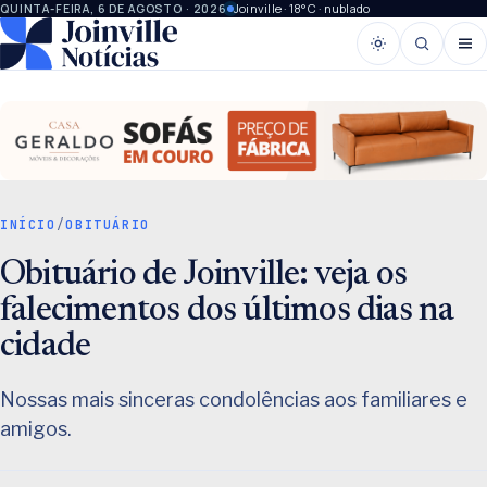
Joinville · 18°C · nublado
QUINTA-FEIRA, 6 DE AGOSTO · 2026
INÍCIO
/
OBITUÁRIO
Obituário de Joinville: veja os
falecimentos dos últimos dias na
cidade
Nossas mais sinceras condolências aos familiares e
amigos.