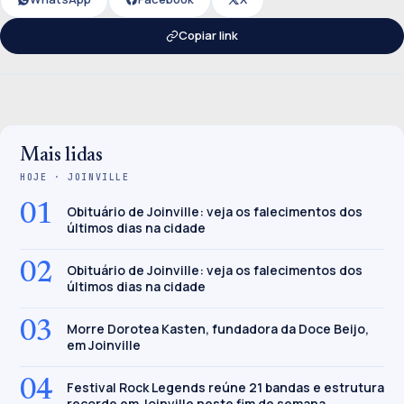
Copiar link
Mais lidas
HOJE · JOINVILLE
01
Obituário de Joinville: veja os falecimentos dos
últimos dias na cidade
02
Obituário de Joinville: veja os falecimentos dos
últimos dias na cidade
03
Morre Dorotea Kasten, fundadora da Doce Beijo,
em Joinville
04
Festival Rock Legends reúne 21 bandas e estrutura
recorde em Joinville neste fim de semana