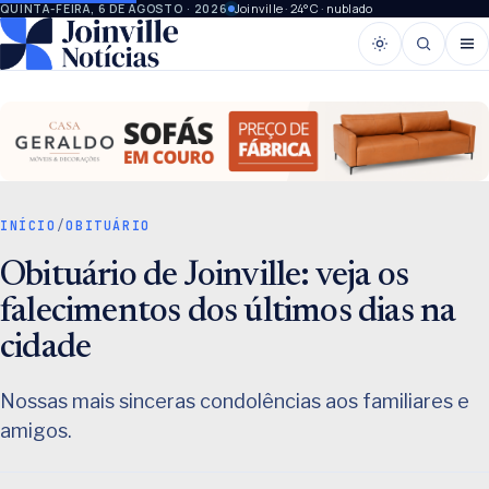
Joinville · 24°C · nublado
QUINTA-FEIRA, 6 DE AGOSTO · 2026
INÍCIO
/
OBITUÁRIO
Obituário de Joinville: veja os
falecimentos dos últimos dias na
cidade
Nossas mais sinceras condolências aos familiares e
amigos.