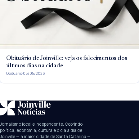
Obituário de Joinville: veja os falecimentos dos
últimos dias na cidade
Obituário
08/05/2026
SUGESTÕES:
JEC
Contorno viário
Festival de Dança
Jornalismo local e independente. Cobrindo
Câmara
UPA Sul
política, economia, cultura e o dia a dia de
Joinville — a maior cidade de Santa Catarina —