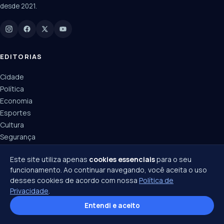
desde 2021.
Digite para buscar
Manchetes, colunistas e editorias do JN
EDITORIAS
Cidade
Política
Economia
Esportes
Cultura
Segurança
Agenda
Este site utiliza apenas
cookies essenciais
para o seu
Obituários
funcionamento. Ao continuar navegando, você aceita o uso
desses cookies de acordo com nossa
Política de
INSTITUCIONAL
Privacidade
.
Anuncie
Entendi e aceito
Fale com a redação