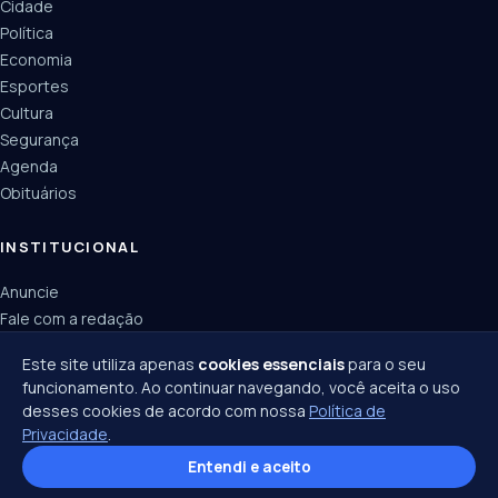
Cidade
Política
Economia
Esportes
Cultura
Segurança
Agenda
Obituários
INSTITUCIONAL
Anuncie
Fale com a redação
Política de privacidade
Este site utiliza apenas
cookies essenciais
para o seu
funcionamento. Ao continuar navegando, você aceita o uso
desses cookies de acordo com nossa
Política de
Privacidade
.
© 2026 Joinville Notícias · Todos os direitos reservados ·
Política de privacidade
·
Entendi e aceito
Termos de uso
Centro · Joinville/SC