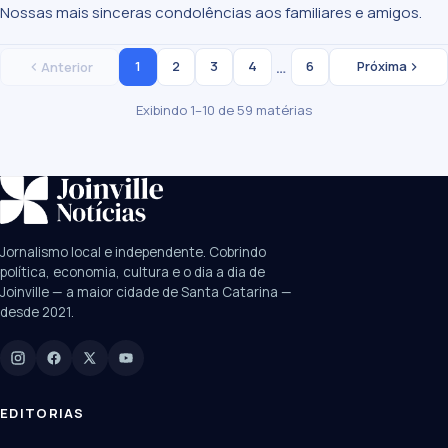
Nossas mais sinceras condolências aos familiares e amigos.
…
1
2
3
4
6
Próxima
Anterior
Exibindo 1–10 de 59 matérias
SUGESTÕES:
JEC
Contorno viário
Festival de Dança
Jornalismo local e independente. Cobrindo
Câmara
UPA Sul
política, economia, cultura e o dia a dia de
Joinville — a maior cidade de Santa Catarina —
desde 2021.
Digite para buscar
Manchetes, colunistas e editorias do JN
EDITORIAS