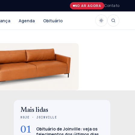
Contato
NO AR AGORA
rança
Agenda
Obituário
Mais lidas
HOJE · JOINVILLE
01
Obituário de Joinville: veja os
falecimentos dos últimos dias