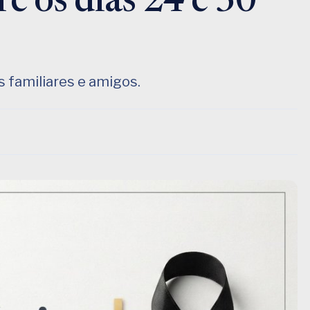
re os dias 24 e 30
 familiares e amigos.